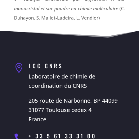
monocristal et sur poudre en chimie moléculaire
(C.
Duhayon, S. Mallet-Ladeira, L. Vendier)
LCC CNRS

Laboratoire de chimie de
coordination du CNRS
205 route de Narbonne, BP 44099
31077 Toulouse cedex 4
France
+ 33 5 61 33 31 00
