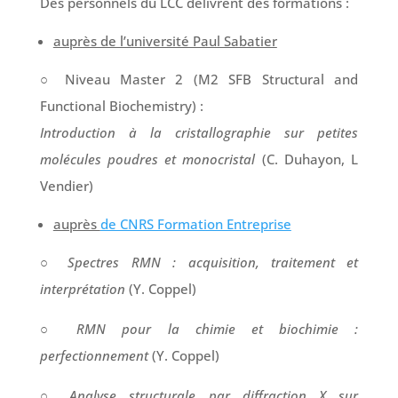
Des personnels du LCC délivrent des formations :
auprès de l’université Paul Sabatier
○ Niveau Master 2 (M2 SFB Structural and
Functional Biochemistry) :
Introduction à la cristallographie sur petites
molécules poudres et monocristal
(C. Duhayon, L
Vendier)
auprès
de CNRS Formation Entreprise
○
Spectres RMN : acquisition, traitement et
interprétation
(Y. Coppel)
○
RMN pour la chimie et biochimie :
perfectionnement
(Y. Coppel)
○
Analyse structurale par diffraction X sur