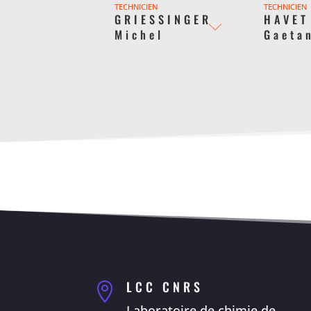
TECHNICIEN
TECHNICIEN
GRIESSINGER
HAVET
Michel
Gaeta
LCC CNRS

Laboratoire de chimie de