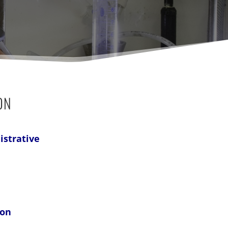
on
istrative
ion