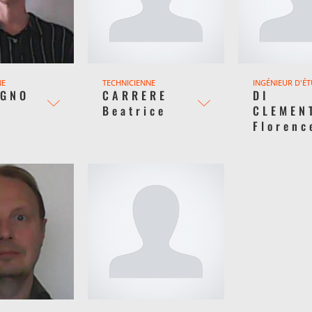
NE
TECHNICIENNE
INGÉNIEUR D'É
AGNO
CARRERE
DI
Beatrice
CLEMEN
Florenc