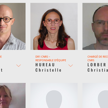
DE
DR1 CNRS –
CHARGÉ DE RE
RESPONSABLE D’ÉQUIPE
CNRS
HUREAU
LORBER
nt
Christelle
Christi