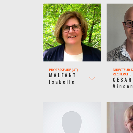
PROFESSEURE (UT)
DIRECTEUR 
MALFANT
RECHERCHE
CESAR
Isabelle
Vince