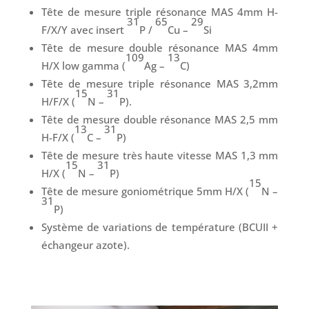
Tête de mesure triple résonance MAS 4mm H-
31
65
29
F/X/Y avec insert
P /
Cu –
Si
Tête de mesure double résonance MAS 4mm
109
13
H/X low gamma (
Ag –
C)
Tête de mesure triple résonance MAS 3,2mm
15
31
H/F/X (
N –
P).
Tête de mesure double résonance MAS 2,5 mm
13
31
H-F/X (
C –
P)
Tête de mesure très haute vitesse MAS 1,3 mm
15
31
H/X (
N –
P)
15
Tête de mesure goniométrique 5mm H/X (
N –
31
P)
Système de variations de température (BCUII +
échangeur azote).