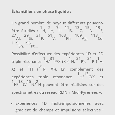
Échantillons en phase liquide :
Un grand nombre de noyaux différents peuvent-
1
2
7
11
13
15
19
être étudiés :
H,
H,
Li,
B,
C,
N,
F,
27
29
31
51
103
109
113
Al,
Si,
P,
V,
Rh,
Ag,
Cd,
119
195
Sn,
Pt…
Possibilité d’effectuer des expériences 1D et 2D
1
31
1
31
31
1
triple-résonance
H/
P/X (X {
H,
P},
P {
H,
1
31
X} et
H {
P, X}). En complément des
1
13
expériences triple résonance
H/
C/X et
1
13
15
2
H/
C/
N/
H peuvent être réalisées sur des
spectromètres du réseau RMN « Midi-Pyrénées ».
Expériences 1D multi-impulsionnelles avec
gradient de champs et impulsions sélectives :