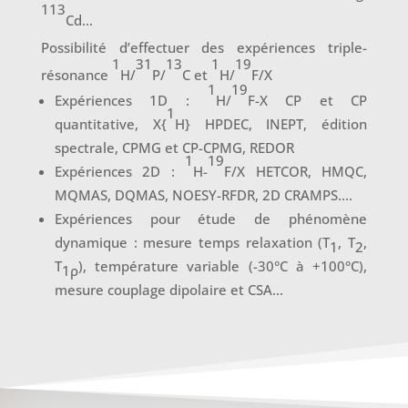
113
Cd…
Possibilité d’effectuer des expériences triple-
1
31
13
1
19
résonance
H/
P/
C et
H/
F/X
1
19
Expériences 1D :
H/
F-X CP et CP
1
quantitative, X{
H} HPDEC, INEPT, édition
spectrale, CPMG et CP-CPMG, REDOR
1
19
Expériences 2D :
H-
F/X HETCOR, HMQC,
MQMAS, DQMAS, NOESY-RFDR, 2D CRAMPS….
Expériences pour étude de phénomène
dynamique : mesure temps relaxation (T
, T
,
1
2
T
), température variable (-30°C à +100°C),
1ρ
mesure couplage dipolaire et CSA…