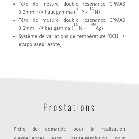
Tête de mesure double résonance CPMAS
31
15
3.2mm H/X haut gamma (
P –
N)
Tête de mesure double résonance CPMAS
15
109
3.2mm H/X bas gamma (
N –
Ag)
Système de variations de température (BCUII +
évaporateur azote)
Prestations
Fiche de demande pour la réalisation
d’expériences RMN haute-résolution pour