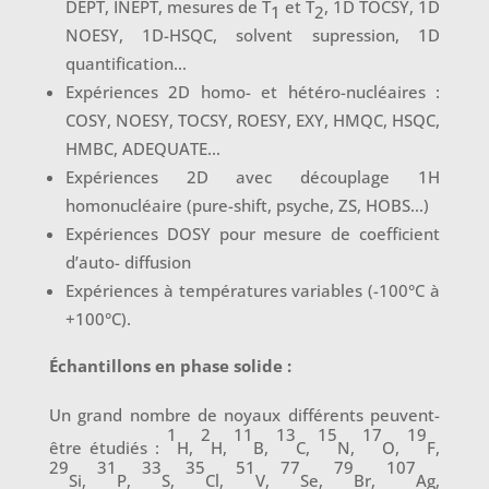
DEPT, INEPT, mesures de T
et T
, 1D TOCSY, 1D
1
2
NOESY, 1D-HSQC, solvent supression, 1D
quantification…
Expériences 2D homo- et hétéro-nucléaires :
COSY, NOESY, TOCSY, ROESY, EXY, HMQC, HSQC,
HMBC, ADEQUATE…
Expériences 2D avec découplage 1H
homonucléaire (pure-shift, psyche, ZS, HOBS…)
Expériences DOSY pour mesure de coefficient
d’auto- diffusion
Expériences à températures variables (-100°C à
+100°C).
Échantillons en phase solide :
Un grand nombre de noyaux différents peuvent-
1
2
11
13
15
17
19
être étudiés :
H,
H,
B,
C,
N,
O,
F,
29
31
33
35
51
77
79
107
Si,
P,
S,
Cl,
V,
Se,
Br,
Ag,