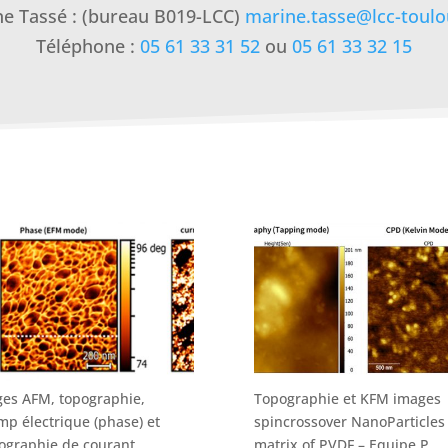
e Tassé : (bureau B019-LCC)
marine.tasse@lcc-toulo
Téléphone :
05 61 33 31 52
ou
05 61 33 32 15
es AFM, topographie,
Topographie et KFM images
p électrique (phase) et
spincrossover NanoParticles 
ographie de courant
matrix of PVDF – Equipe P