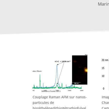
Marin
Couplage Raman AFM sur nanos-
Imag
particules de
Cham
bis(éthylènedithio)tétrathiofulval
Cart