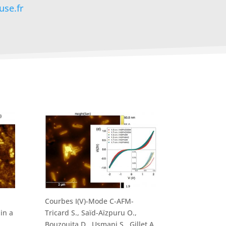
use.fr
Courbes I(V)-Mode C-AFM-
in a
Tricard S., Saïd-Aïzpuru O.,
Bouzouita D., Usmani S., Gillet A.,