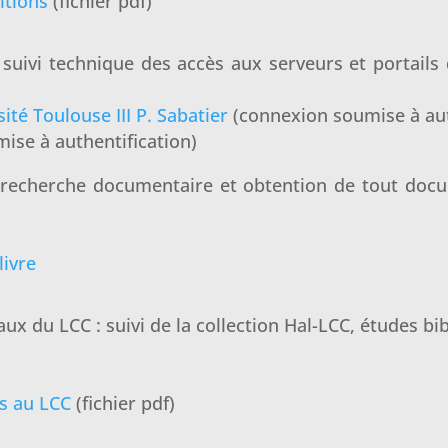
itions
(fichier pdf)
 suivi technique des accès aux serveurs et portails
ité Toulouse III P. Sabatier
(connexion soumise à aut
ise à authentification)
recherche documentaire et obtention de tout docu
livre
ux du LCC : suivi de la collection Hal-LCC, études bi
es au LCC
(fichier pdf)