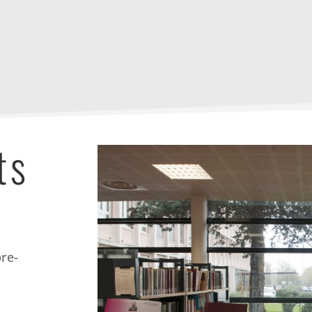
ts
bre-