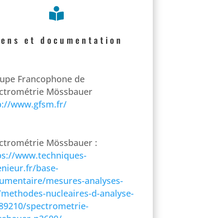

iens et documentation
upe Francophone de
ctrométrie Mössbauer
p://www.gfsm.fr/
ctrométrie Mössbauer :
ps://www.techniques-
enieur.fr/base-
umentaire/mesures-analyses-
/methodes-nucleaires-d-analyse-
89210/spectrometrie-