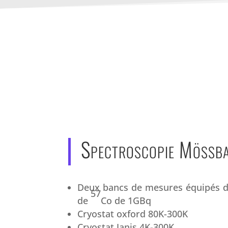
Spectroscopie Mössb
Deux bancs de mesures équipés d
57
de
Co de 1GBq
Cryostat oxford 80K-300K
Cryostat Janis 4K-300K