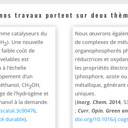
nos travaux portent sur deux thèm
mme catalyseurs du
Nous œuvrons égaleme
(H
). Une nouvelle
de complexes de méta
2
 faible coût de
organophosphorés pho
velables est
réductrices et oxydan
à l’échelle
les propriétés électr
loppement d’un
(phosphore, azote ou 
 méthanol, CH
OH,
métallique, générant
3
e de l’hydrogène et
uniques.
thanol à la demande.
(
Inorg.
Chem.
2014
, 5
cscatal.3c00476
,
;
Curr. Opin. Green a
té durable
).
doi.org/10.1016/j.cog