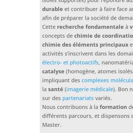
isolés supportés) pour répondre au
durable
et contribuer à faire face 
afin de préparer la société de dema
Cette
recherche fondamentale
à
v
concepts de
chimie de coordinati
chimie des éléments principaux
e
activités s’inscrivent dans les domai
électro- et photoactifs
, nanomatéri
catalyse
(homogène, atomes isolés
impliquant des
complexes molécula
la
santé
(
imagerie médicale
). Bon 
sur des
partenariats
variés.
Nous contribuons à la
formation
de
différents parcours, et dispensons
Master.