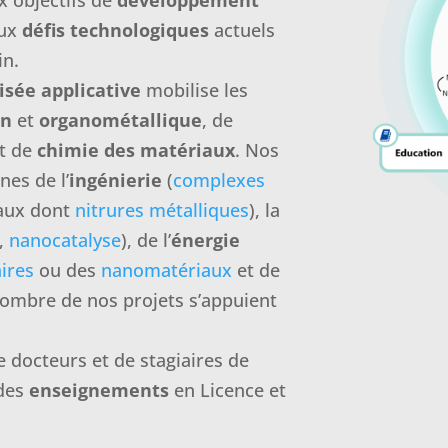
x objectifs de
développement
aux
défis technologiques
actuels
in.
isée applicative
mobilise les
on
et
organométallique
, de
t de
chimie des matériaux
. Nos
nes de l’
ingénierie
(
complexes
aux dont
nitrures métalliques
), la
,
nanocatalyse
), de l’
énergie
ires
ou des
nanomatériaux
et de
nombre de nos projets s’appuient
 docteurs et de stagiaires de
 des
enseignements
en Licence et