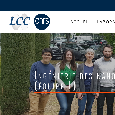
ACCUEIL
LABORA
Ingénierie des nan
(équipe L)