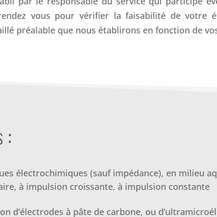
bli par le responsable du service qui participe év
ndez vous pour vérifier la faisabilité de votre é
taillé préalable que nous établirons en fonction de vo
s :
ques électrochimiques (sauf impédance), en milieu a
aire, à impulsion croissante, à impulsion constante
ion d’électrodes à pâte de carbone, ou d’ultramicroél