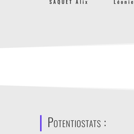
SAQUET Alix
Léoni
Potentiostats :