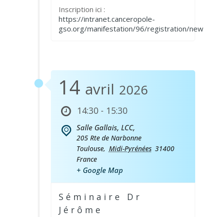
Inscription ici :
https://intranet.canceropole-
gso.org/manifestation/96/registration/new
14
avril
2026
14:30 - 15:30
Salle Gallais, LCC,
205 Rte de Narbonne
Toulouse
,
Midi-Pyrénées
31400
France
+ Google Map
Séminaire Dr
Jérôme