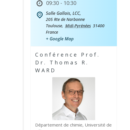
09:30 - 10:30
Salle Gallais, LCC,
205 Rte de Narbonne
Toulouse
,
Midi-Pyrénées
31400
France
+ Google Map
Conférence Prof.
Dr. Thomas R.
WARD
Département de chimie, Université de