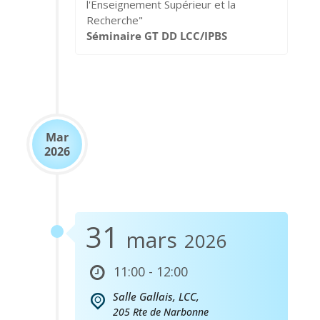
l'Enseignement Supérieur et la
Recherche"
Séminaire GT DD LCC/IPBS
Mar
2026
31
mars
2026
11:00 - 12:00
Salle Gallais, LCC,
205 Rte de Narbonne