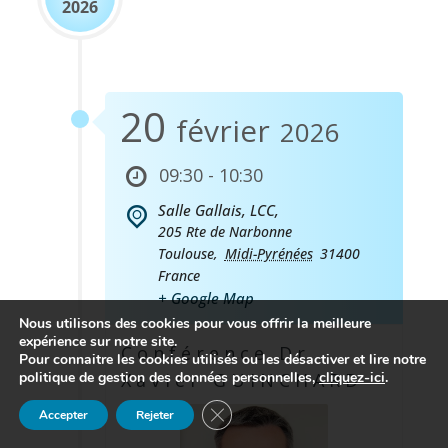
2026
20
février
2026
09:30 - 10:30
Salle Gallais, LCC,
205 Rte de Narbonne
Toulouse
,
Midi-Pyrénées
31400
France
+ Google Map
Nous utilisons des cookies pour vous offrir la meilleure
expérience sur notre site.
Conférence Dr
Pour connaitre les cookies utilisés ou les désactiver et lire notre
politique de gestion des données personnelles,
cliquez-ici
.
Xavier GUINCHARD
Fermer la bannière des cookies GDP
Accepter
Rejeter