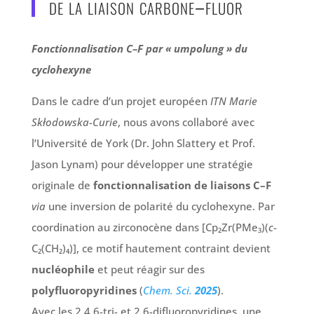
de la liaison carbone–fluor
Fonctionnalisation C–F par « umpolung » du
cyclohexyne
Dans le cadre d’un projet européen
ITN Marie
Skłodowska-Curie
, nous avons collaboré avec
l’Université de York (Dr. John Slattery et Prof.
Jason Lynam) pour développer une stratégie
originale de
fonctionnalisation de liaisons C–F
via
une inversion de polarité du cyclohexyne. Par
coordination au zirconocène dans [Cp₂Zr(PMe₃)(
c
-
C₂(CH₂)₄)], ce motif hautement contraint devient
nucléophile
et peut réagir sur des
polyfluoropyridines
(
Chem. Sci.
2025
).
Avec les 2,4,6-tri- et 2,6-difluoropyridines, une