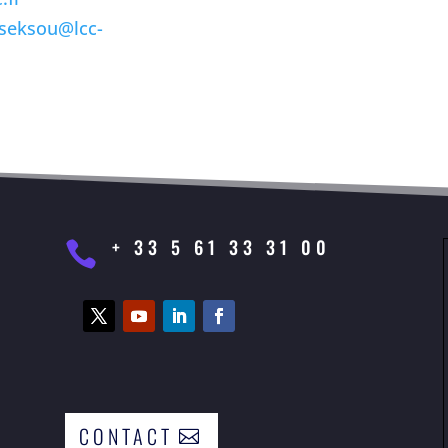
seksou@lcc-
+ 33 5 61 33 31 00

CONTACT