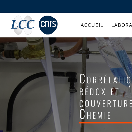
ACCUEIL
LABORA
Corrélatio
rédox et l
couvertur
Chemie