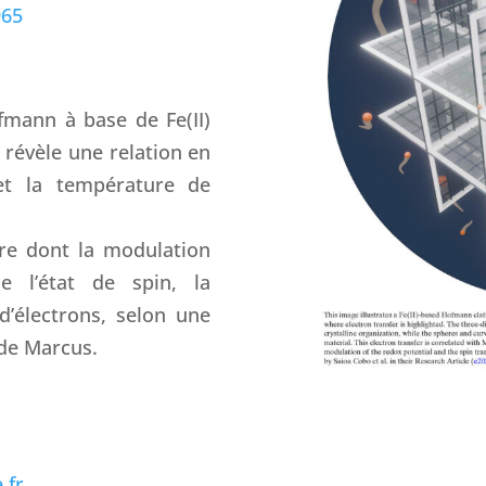
965
fmann à base de Fe(II)
 révèle une relation en
et la température de
ère dont la modulation
ce l’état de spin, la
 d’électrons, selon une
 de Marcus.
.fr