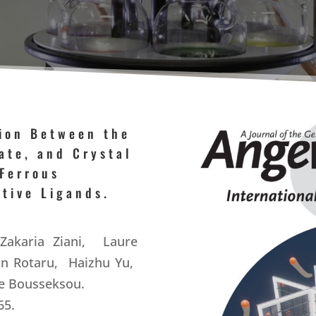
tion Between the
ate, and Crystal
 Ferrous
tive Ligands.
akaria Ziani
,
Laure
an Rotaru
,
Haizhu Yu
,
e Bousseksou
.
65.