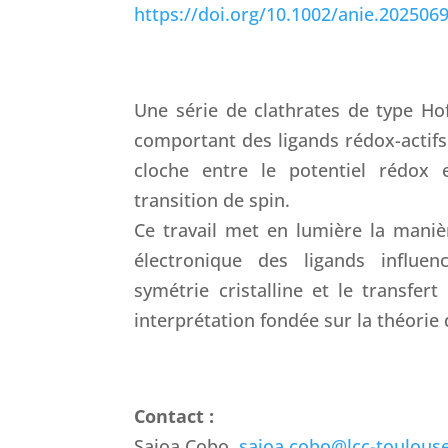
https://doi.org/10.1002/anie.202506
Une série de clathrates de type Ho
comportant des ligands rédox-actifs
cloche entre le potentiel rédox 
transition de spin.
Ce travail met en lumière la mani
électronique des ligands influen
symétrie cristalline et le transfert
interprétation fondée sur la théorie
Contact :
Saioa Cobo
saioa.cobo@lcc-toulouse