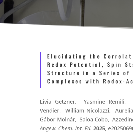
Elucidating the Correla
Redox Potential, Spin St
Structure in a Series of
Complexes with Redox-Ac
Livia Getzner
,
Yasmine Remili
,
Z
Vendier
,
William Nicolazzi
,
Aureli
Gábor Molnár
,
Saioa Cobo
,
Azzedin
Angew. Chem. Int. Ed.
2025
, e2025069