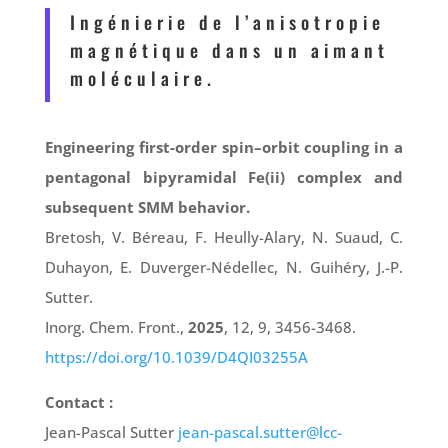
Ingénierie de l’anisotropie
magnétique dans un aimant
moléculaire.
Engineering first-order spin–orbit coupling in a
pentagonal bipyramidal Fe(ii) complex and
subsequent SMM behavior.
Bretosh, V. Béreau, F. Heully-Alary, N. Suaud, C.
Duhayon, E. Duverger-Nédellec, N. Guihéry, J.-P.
Sutter.
Inorg. Chem. Front.,
2025
, 12, 9, 3456-3468.
https://doi.org/10.1039/D4QI03255A
Contact :
Jean-Pascal Sutter
jean-pascal.sutter@lcc-