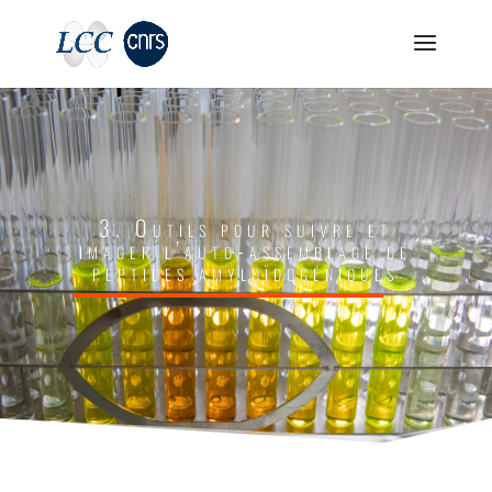
3. Outils pour suivre et
imager l’auto-assemblage de
peptides amyloïdogéniques