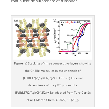
continuent de surprendre et d’inspirer.
Figure (a) Stacking of three consecutive layers showing
the CH3Bz molecules in the channels of
{FeII(L17)2[AgI(CN)2]2}·CH3Bz. (b) Thermal
dependence of the χMT product for
{FeII(L17)2[AgI(CN)2]2}·XBz (adapted from Turo-Cortés
et al, J. Mater. Chem. C 2022, 10 (29),).