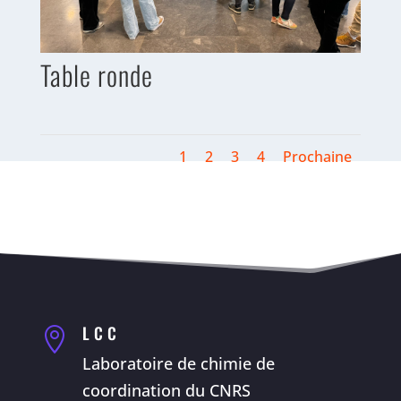
Table ronde
1
2
3
4
Prochaine
LCC

Laboratoire de chimie de
coordination du CNRS