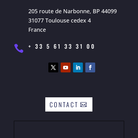
205 route de Narbonne, BP 44099
31077 Toulouse cedex 4
France
+ 33 5 61 33 31 00

CONTACT