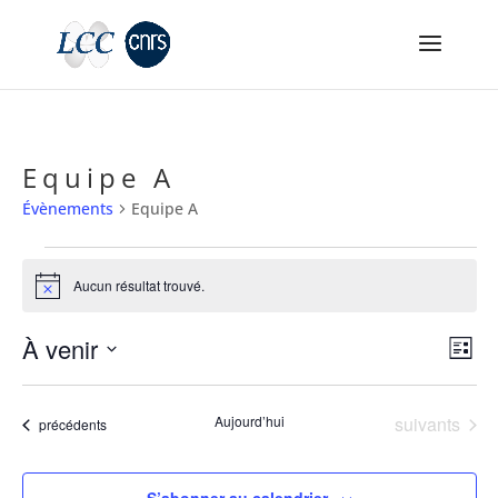
Equipe A
Évènements
Equipe A
Évènements
Aucun résultat trouvé.
Notice
Nav
Na
À venir
Liste
de
par
Sélectionnez
vu
con
Év
une
Évènements
Aujourd’hui
suivants
Évènements
précédents
date.