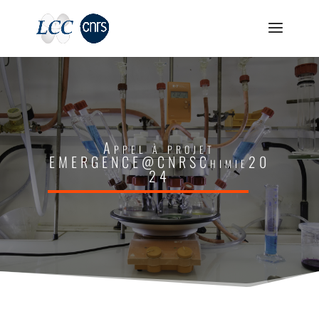
Appel à projet
EMERGENCE@CNRSChimie20
24