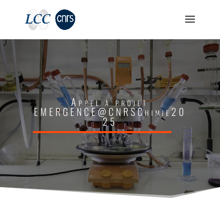
Appel à projet
EMERGENCE@CNRSChimie20
25