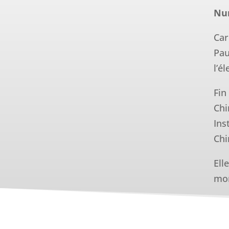
Nu
Car
Pau
l’é
Fin
Chi
Ins
Chi
Ell
mon