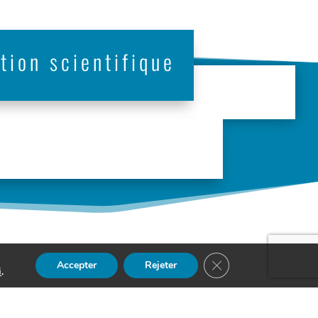
tion scientifique
Fermer la bannière de
Accepter
Rejeter
i
.