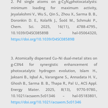
Pd single atoms on g-C
N
photocatalysts:
3
4
minimum loading for maximum activity,
Jeyalakshmi V., Wu S., Qin S., Zhou X., Sarma B. B.,
Doronkin D. E., Kolařík J., Šoóš M., Schmuki P.,
Chem. Sci. 2025, 16(11), 4788-4795.,
10.1039/D4SC08589B – hal-05064320,
https://doi.org/10.1039/D4SC08589B
Atomically dispersed Cu–Ni dual-metal sites on
g-C3N4 for synergistic enhancement of
photocatalytic hydrogen evolution, Islam H.,
Jaksani B., Iqbal A., Varangane S., Annadata H. V.,
Ghosh B., Sarma B. B., Thapa R., Pal U., ACS Appl.
Energy Mater. 2025, 8(13), 9770-9780.,
10.1021/acsaem.5c01346 – hal-05183801,
https://doi.org/10.1021/acsaem.5c01346