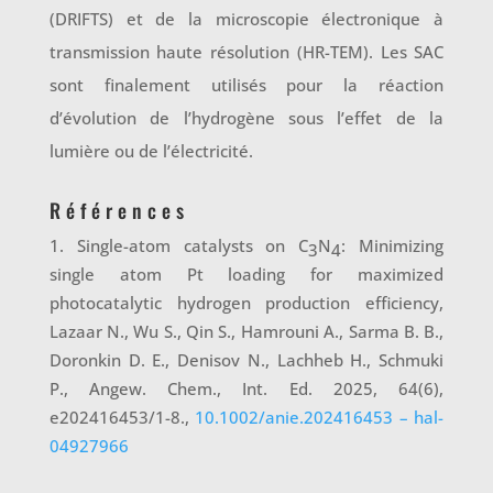
(DRIFTS) et de la microscopie électronique à
transmission haute résolution (HR-TEM). Les SAC
sont finalement utilisés pour la réaction
d’évolution de l’hydrogène sous l’effet de la
lumière ou de l’électricité.
Références
Single-atom catalysts on C
N
: Minimizing
3
4
single atom Pt loading for maximized
photocatalytic hydrogen production efficiency,
Lazaar N., Wu S., Qin S., Hamrouni A., Sarma B. B.,
Doronkin D. E., Denisov N., Lachheb H., Schmuki
P., Angew. Chem., Int. Ed. 2025, 64(6),
e202416453/1-8.,
10.1002/anie.202416453 – hal-
04927966