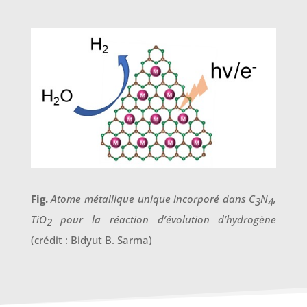
Fig.
Atome métallique unique incorporé dans C
N
,
3
4
TiO
pour la réaction d’évolution d’hydrogène
2
(crédit : Bidyut B. Sarma)