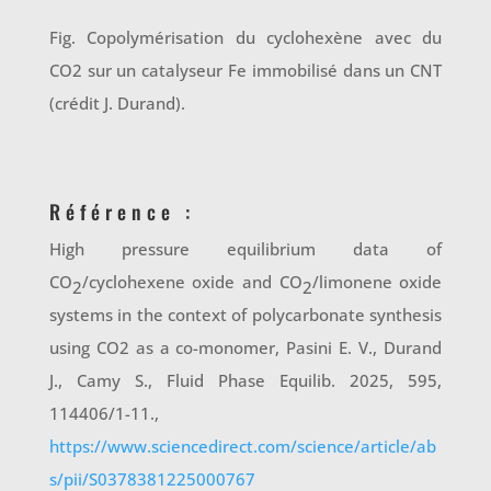
Fig. Copolymérisation du cyclohexène avec du
CO2 sur un catalyseur Fe immobilisé dans un CNT
(crédit J. Durand).
Référence :
High pressure equilibrium data of
CO
/cyclohexene oxide and CO
/limonene oxide
2
2
systems in the context of polycarbonate synthesis
using CO2 as a co-monomer, Pasini E. V., Durand
J., Camy S., Fluid Phase Equilib. 2025, 595,
114406/1-11.,
https://www.sciencedirect.com/science/article/ab
s/pii/S0378381225000767