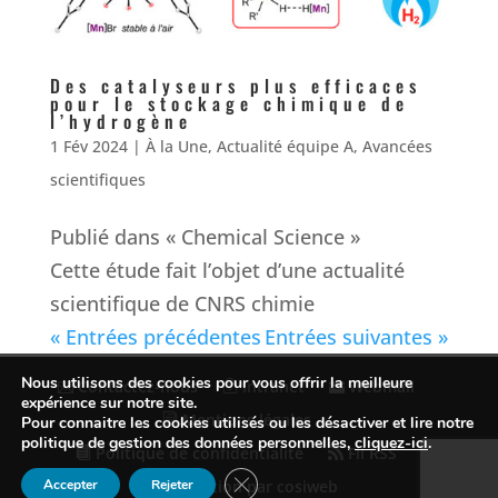
Des catalyseurs plus efficaces
pour le stockage chimique de
l’hydrogène
1 Fév 2024
|
À la Une
,
Actualité équipe A
,
Avancées
scientifiques
Publié dans « Chemical Science »
Cette étude fait l’objet d’une actualité
scientifique de CNRS chimie
« Entrées précédentes
Entrées suivantes »
Nous utilisons des cookies pour vous offrir la meilleure
Contactez-nous
Intranet
Webmail
expérience sur notre site.
Mentions légales
Pour connaitre les cookies utilisés ou les désactiver et lire notre
politique de gestion des données personnelles,
cliquez-ici
.
Politique de confidentialité
Fil RSS
Fermer la bannière des cookies GDP
Accepter
Rejeter
Conception par cosiweb