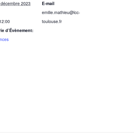
1 décembre 2023
E-mail
emilie.mathieu@lcc-
 12:00
toulouse.fr
rie d’Évènement:
nces