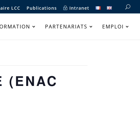
aire LCC
Publications
Intranet
FORMATION
PARTENARIATS
EMPLOI
E (ENAC