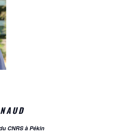
RNAUD
 du CNRS à Pékin