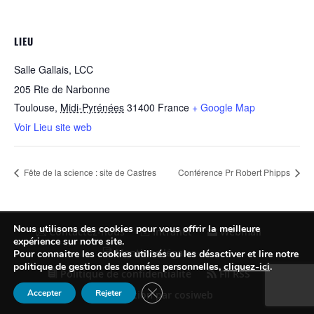
LIEU
Salle Gallais, LCC
205 Rte de Narbonne
Toulouse
,
Midi-Pyrénées
31400
France
+ Google Map
Voir Lieu site web
Fête de la science : site de Castres
Conférence Pr Robert Phipps
Nous utilisons des cookies pour vous offrir la meilleure
Contactez-nous
Intranet
Webmail
expérience sur notre site.
Mentions légales
Pour connaitre les cookies utilisés ou les désactiver et lire notre
politique de gestion des données personnelles,
cliquez-ici
.
Politique de confidentialité
Fil RSS
Fermer la bannière des cookies GDP
Accepter
Rejeter
Conception par cosiweb