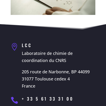
LCC

Laboratoire de chimie de
coordination du CNRS
205 route de Narbonne, BP 44099
31077 Toulouse cedex 4
France
+ 33 5 61 33 31 00
