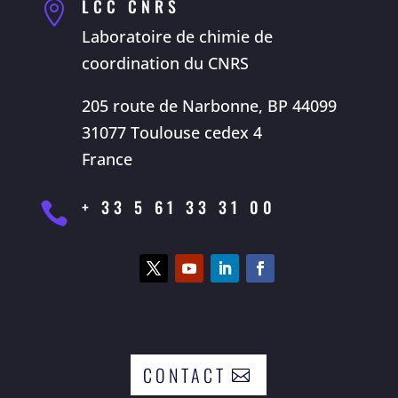
LCC CNRS

Laboratoire de chimie de
coordination du CNRS
205 route de Narbonne, BP 44099
31077 Toulouse cedex 4
France
+ 33 5 61 33 31 00

CONTACT