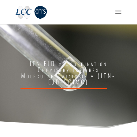
ITN EJD « Coordination
Chemistry Inspires
Molecular Catalysis » (ITN-
EJD-CCIMC)