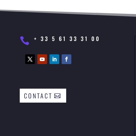
+ 33 5 61 33 31 00

CONTACT