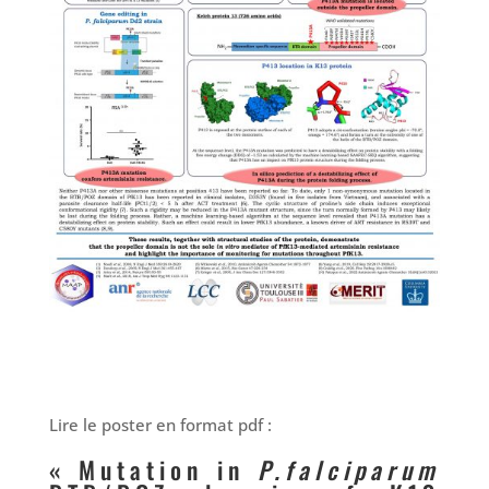
Lire le poster en format pdf :
«
Mutation in
P.falciparum