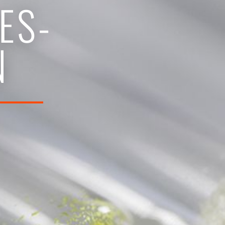
ES-
N