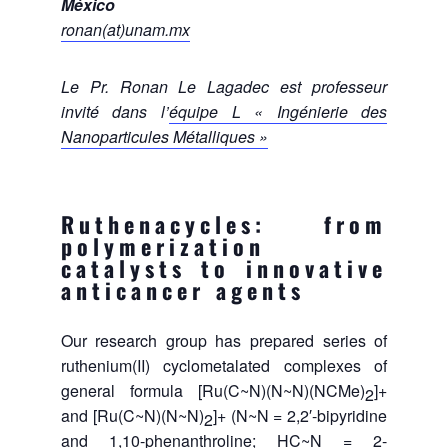
México
ronan(at)unam.mx
Le Pr. Ronan Le Lagadec est professeur
invité dans l’
équipe L « Ingénierie des
Nanoparticules Métalliques »
Ruthenacycles: from
polymerization
catalysts to innovative
anticancer agents
Our research group has prepared series of
ruthenium(II) cyclometalated complexes of
general formula [Ru(C~N)(N~N)(NCMe)
]+
2
and [Ru(C~N)(N~N)
]+ (N~N = 2,2′-bipyridine
2
and 1,10-phenanthroline; HC~N = 2-