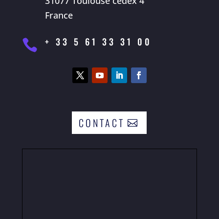
31077 Toulouse cedex 4
France
+ 33 5 61 33 31 00

CONTACT