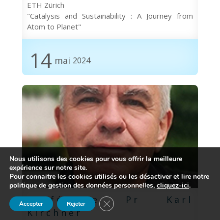
ETH Zürich
"Catalysis and Sustainability : A Journey from
Atom to Planet"
14
mai
2024
Nous utilisons des cookies pour vous offrir la meilleure
expérience sur notre site.
Pour connaitre les cookies utilisés ou les désactiver et lire notre
politique de gestion des données personnelles,
cliquez-ici
.
Conférence Pr Karl
Fermer la bannière des cookies GDP
Accepter
Rejeter
Kirchner